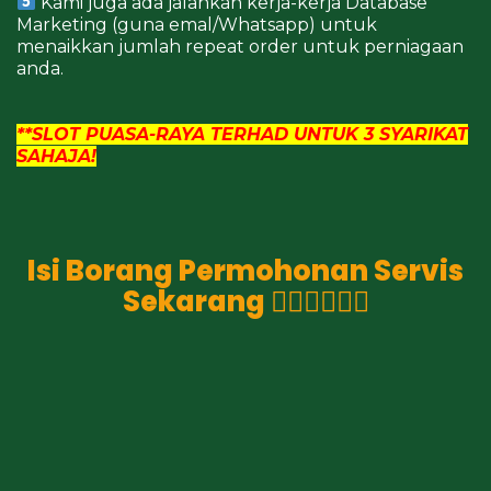
Kami juga ada jalankan kerja-kerja Database
Marketing (guna emal/Whatsapp) untuk
menaikkan jumlah repeat order untuk perniagaan
anda.
**SLOT PUASA-RAYA TERHAD UNTUK 3 SYARIKAT
SAHAJA!
Isi Borang Permohonan Servis
Sekarang 👇🏼👇🏼👇🏼